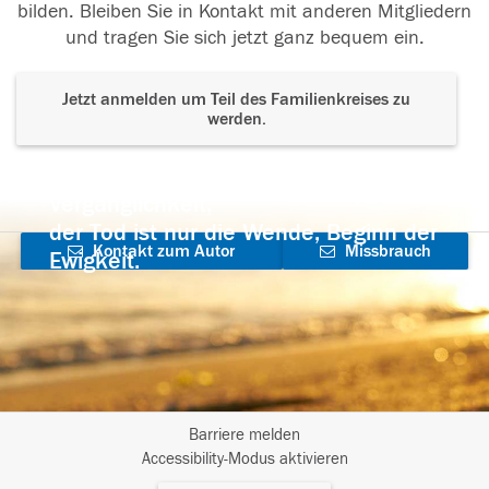
bilden. Bleiben Sie in Kontakt mit anderen Mitgliedern
und tragen Sie sich jetzt ganz bequem ein.
Jetzt anmelden um Teil des Familienkreises zu
werden.
Der Tod ist nicht das Ende, nicht die
Vergänglichkeit,
der Tod ist nur die Wende, Beginn der
Kontakt zum Autor
Missbrauch
Ewigkeit.
aufnehmen
melden
Barriere melden
I
Accessibility-Modus aktivieren