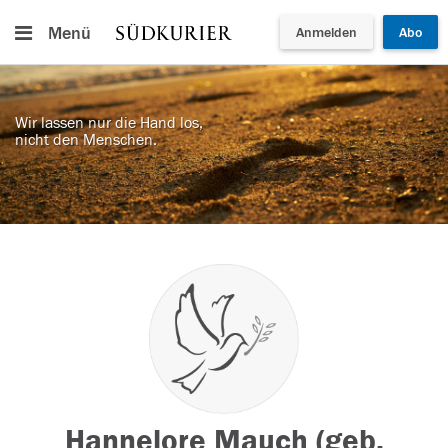
Menü
Anmelden
Abo
Wir lassen nur die Hand los,
nicht den Menschen.
Hannelore Mauch (geb.