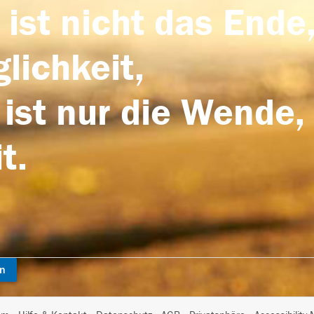
 ist nicht das Ende,
lichkeit,
 ist nur die Wende,
t.
en