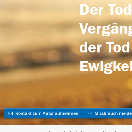
Der Tod
Vergäng
der Tod
Ewigkei
Kontakt zum Autor aufnehmen
Missbrauch meld