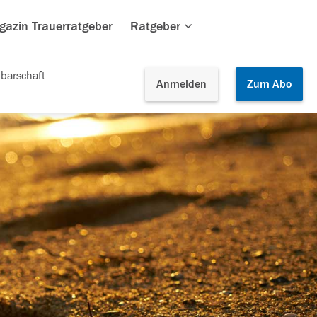
gazin Trauerratgeber
Ratgeber
barschaft
Anmelden
Zum
Abo