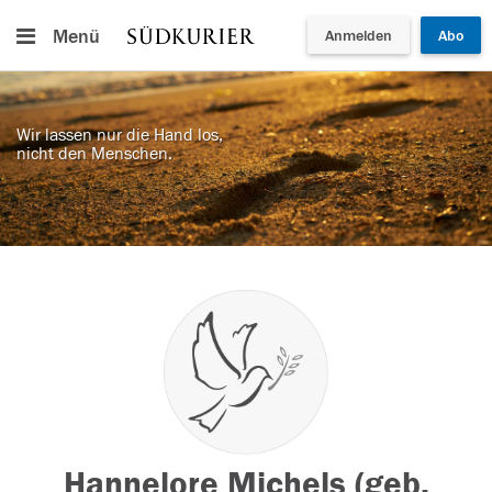
Menü
Anmelden
Abo
Wir lassen nur die Hand los,
nicht den Menschen.
Hannelore Michels (geb.