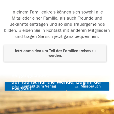
In einem Familienkreis können sich sowohl alle
Mitglieder einer Familie, als auch Freunde und
Bekannte eintragen und so eine Trauergemeinde
bilden. Bleiben Sie in Kontakt mit anderen Mitgliedern
und tragen Sie sich jetzt ganz bequem ein.
Jetzt anmelden um Teil des Familienkreises zu
werden.
Der Tod ist nicht das Ende, nicht die
Vergänglichkeit,
der Tod ist nur die Wende, Beginn der
Kontakt zum Verlag
Missbrauch
Ewigkeit.
aufnehmen
melden