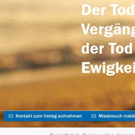
Der Tod
Vergäng
der Tod
Ewigkei
Kontakt zum Verlag aufnehmen
Missbrauch meld