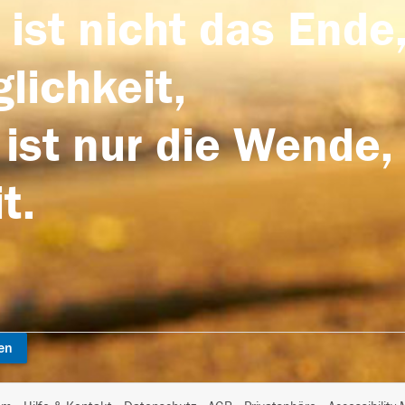
 ist nicht das Ende,
lichkeit,
 ist nur die Wende,
t.
en