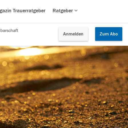
gazin Trauerratgeber
Ratgeber
barschaft
Anmelden
Zum
Abo