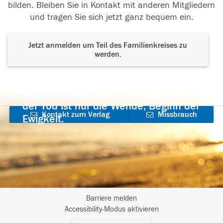
bilden. Bleiben Sie in Kontakt mit anderen Mitgliedern
und tragen Sie sich jetzt ganz bequem ein.
Jetzt anmelden um Teil des Familienkreises zu
werden.
Der Tod ist nicht das Ende, nicht die
Vergänglichkeit,
der Tod ist nur die Wende, Beginn der
Kontakt zum Verlag
Missbrauch
Ewigkeit.
aufnehmen
melden
Barriere melden
I
Accessibility-Modus aktivieren