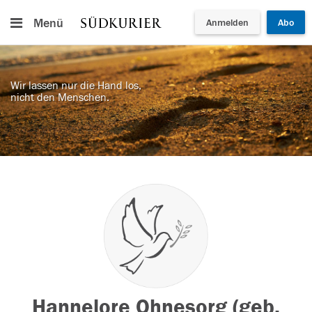
Menü
Anmelden
Abo
Wir lassen nur die Hand los,
nicht den Menschen.
Hannelore Ohnesorg (geb.