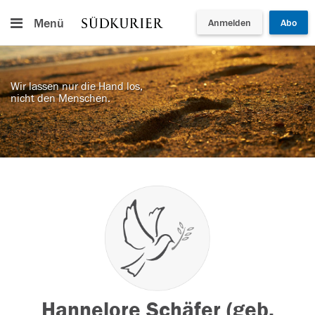
Menü
Anmelden
Abo
Wir lassen nur die Hand los,
nicht den Menschen.
Hannelore Schäfer (geb.