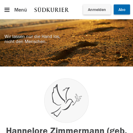
Menü
Anmelden
Abo
Wir lassen nur die Hand los,
nicht den Menschen.
Hannelore Zimmermann (geb.