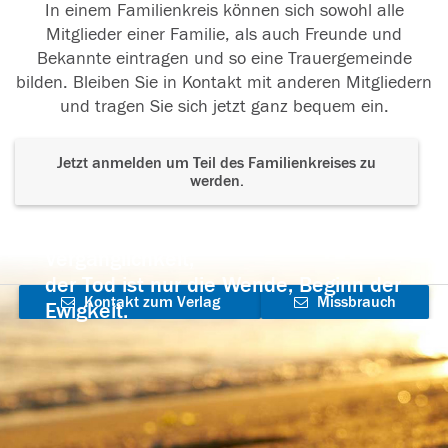
In einem Familienkreis können sich sowohl alle
Mitglieder einer Familie, als auch Freunde und
Bekannte eintragen und so eine Trauergemeinde
bilden. Bleiben Sie in Kontakt mit anderen Mitgliedern
und tragen Sie sich jetzt ganz bequem ein.
Jetzt anmelden um Teil des Familienkreises zu
werden.
Der Tod ist nicht das Ende, nicht die
Vergänglichkeit,
der Tod ist nur die Wende, Beginn der
Kontakt zum Verlag
Missbrauch
Ewigkeit.
aufnehmen
melden