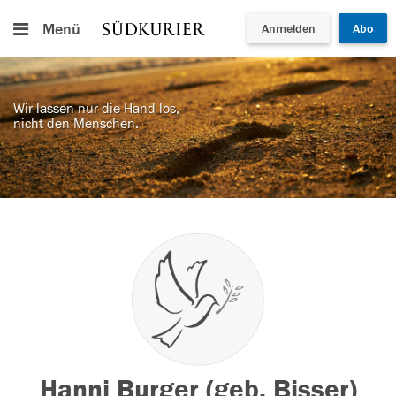
Menü
Anmelden
Abo
Wir lassen nur die Hand los,
nicht den Menschen.
Hanni Burger (geb. Bisser)