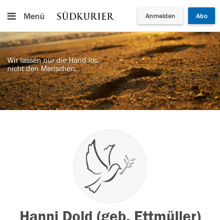
Menü
Anmelden
Abo
Wir lassen nur die Hand los,
nicht den Menschen.
Hanni Dold (geb. Ettmüller)