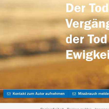
Der Tod
Vergäng
der Tod
Ewigkei
Kontakt zum Autor aufnehmen
Missbrauch meld