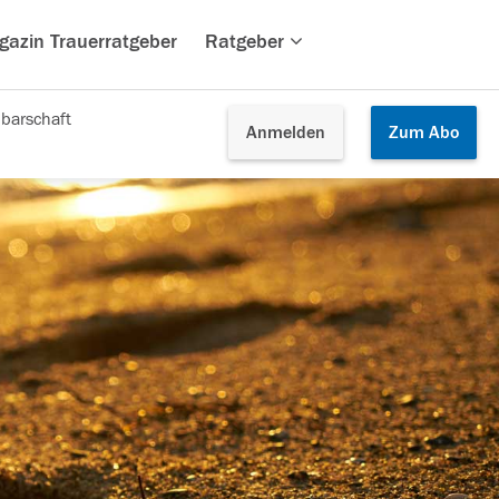
gazin Trauerratgeber
Ratgeber
barschaft
Anmelden
Zum
Abo