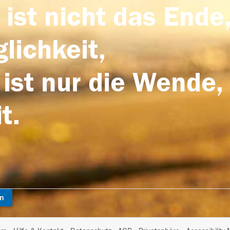
 ist nicht das Ende,
lichkeit,
 ist nur die Wende,
t.
en