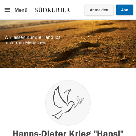
Menü
Anmelden
Abo
Wir lassen nur die Hand los,
nicht den Menschen.
Hanns-Dieter Krieg "Hansi"