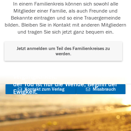
In einem Familienkreis können sich sowohl alle
Mitglieder einer Familie, als auch Freunde und
Bekannte eintragen und so eine Trauergemeinde
bilden. Bleiben Sie in Kontakt mit anderen Mitgliedern
und tragen Sie sich jetzt ganz bequem ein.
Jetzt anmelden um Teil des Familienkreises zu
werden.
Der Tod ist nicht das Ende, nicht die
Vergänglichkeit,
der Tod ist nur die Wende, Beginn der
Kontakt zum Verlag
Missbrauch
Ewigkeit.
aufnehmen
melden