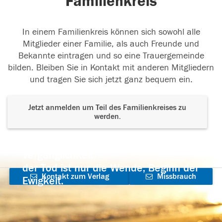
Familienkreis
In einem Familienkreis können sich sowohl alle
Mitglieder einer Familie, als auch Freunde und
Bekannte eintragen und so eine Trauergemeinde
bilden. Bleiben Sie in Kontakt mit anderen Mitgliedern
und tragen Sie sich jetzt ganz bequem ein.
Jetzt anmelden um Teil des Familienkreises zu
werden.
Der Tod ist nicht das Ende, nicht die
Vergänglichkeit,
der Tod ist nur die Wende, Beginn der
Kontakt zum Verlag
Missbrauch
Ewigkeit.
aufnehmen
melden