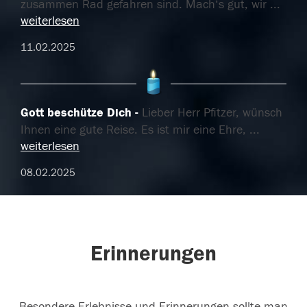
zusammen Rad gefahren sind. Mach‘s gut, wir
...
weiterlesen
11.02.2025
Gott beschütze Dich
Lieber Herr Pfitzer, wünsch
Ihnen eine gute Reise. Es ist mir eine Ehre,
...
weiterlesen
08.02.2025
Erinnerungen
Besondere Erlebnisse und Erinnerungen sollte man