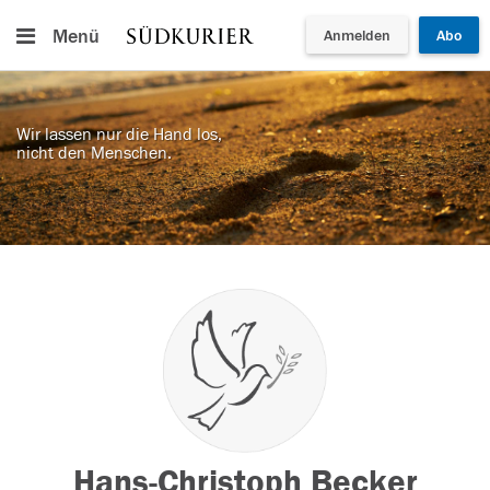
Menü
Anmelden
Abo
Wir lassen nur die Hand los,
nicht den Menschen.
Hans-Christoph Becker