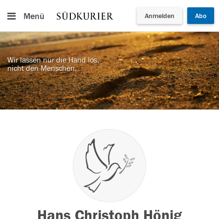
Menü
Anmelden
Abo
Wir lassen nur die Hand los,
nicht den Menschen.
Hans Christoph Hönig