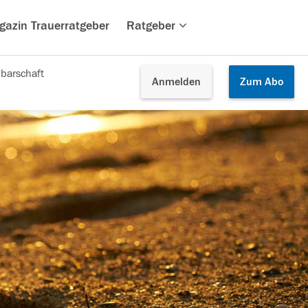
gazin Trauerratgeber
Ratgeber
barschaft
Anmelden
Zum
Abo