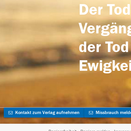
Der Tod
Vergäng
der Tod
Ewigkei
Kontakt zum Verlag aufnehmen
Missbrauch meld