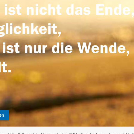
 ist nicht das Ende,
lichkeit,
 ist nur die Wende,
t.
en