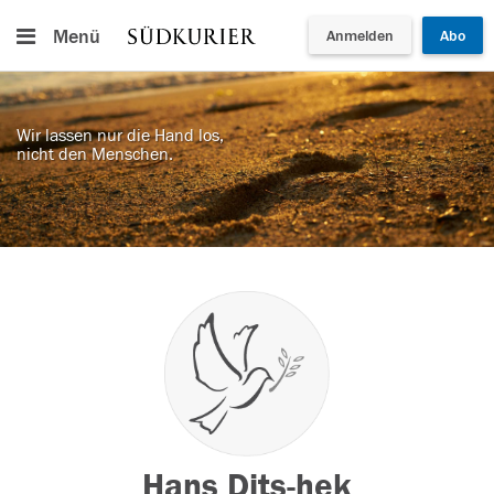
Menü
Anmelden
Abo
Wir lassen nur die Hand los,
nicht den Menschen.
Hans Dits-hek