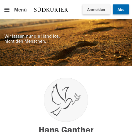
Menü
Anmelden
Abo
Wir lassen nur die Hand los,
nicht den Menschen.
Hans Ganther