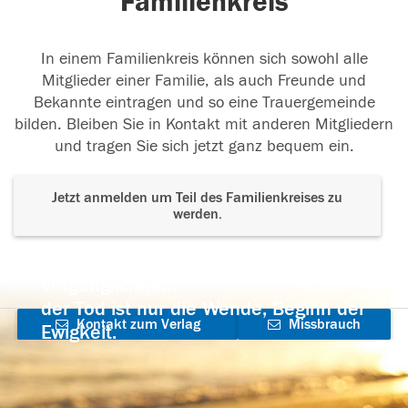
Familienkreis
In einem Familienkreis können sich sowohl alle
Mitglieder einer Familie, als auch Freunde und
Bekannte eintragen und so eine Trauergemeinde
bilden. Bleiben Sie in Kontakt mit anderen Mitgliedern
und tragen Sie sich jetzt ganz bequem ein.
Jetzt anmelden um Teil des Familienkreises zu
werden.
Der Tod ist nicht das Ende, nicht die
Vergänglichkeit,
der Tod ist nur die Wende, Beginn der
Kontakt zum Verlag
Missbrauch
Ewigkeit.
aufnehmen
melden