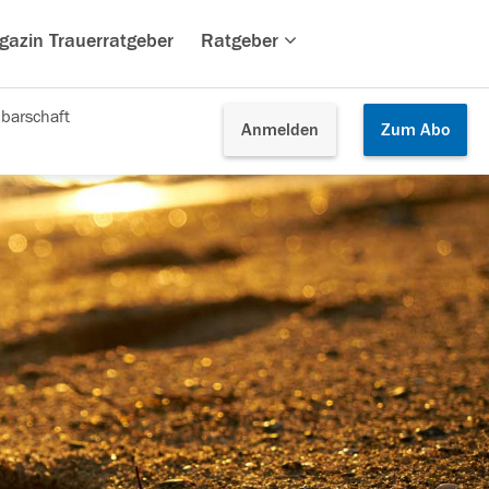
gazin Trauerratgeber
Ratgeber
barschaft
Anmelden
Zum
Abo