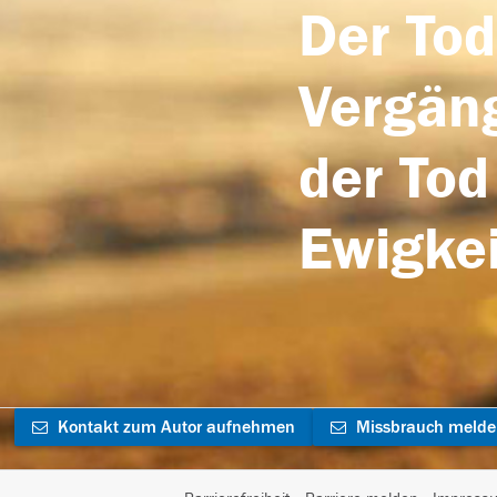
Der Tod
Vergäng
der Tod
Ewigkei
Kontakt zum Autor aufnehmen
Missbrauch meld