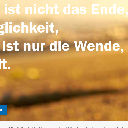
 ist nicht das Ende,
lichkeit,
 ist nur die Wende,
t.
en