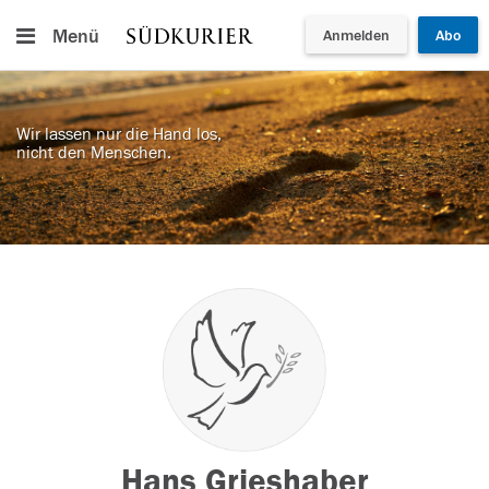
Menü
Anmelden
Abo
Wir lassen nur die Hand los,
nicht den Menschen.
Hans Grieshaber