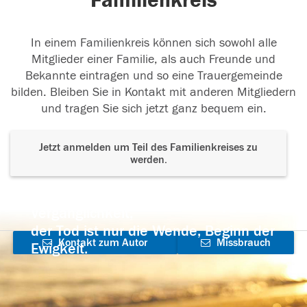
Familienkreis
In einem Familienkreis können sich sowohl alle
Mitglieder einer Familie, als auch Freunde und
Bekannte eintragen und so eine Trauergemeinde
bilden. Bleiben Sie in Kontakt mit anderen Mitgliedern
und tragen Sie sich jetzt ganz bequem ein.
Jetzt anmelden um Teil des Familienkreises zu
werden.
Der Tod ist nicht das Ende, nicht die
Vergänglichkeit,
der Tod ist nur die Wende, Beginn der
Kontakt zum Autor
Missbrauch
Ewigkeit.
aufnehmen
melden