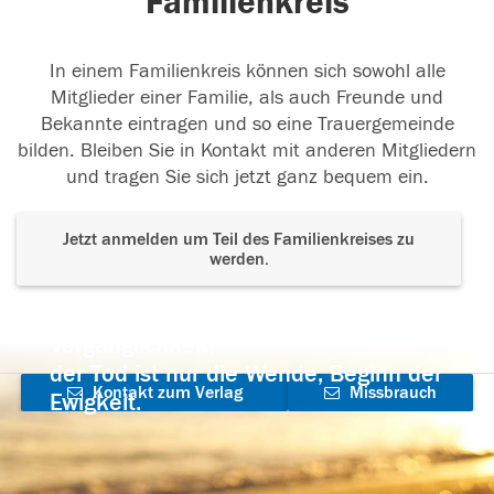
Familienkreis
In einem Familienkreis können sich sowohl alle
Mitglieder einer Familie, als auch Freunde und
Bekannte eintragen und so eine Trauergemeinde
bilden. Bleiben Sie in Kontakt mit anderen Mitgliedern
und tragen Sie sich jetzt ganz bequem ein.
Jetzt anmelden um Teil des Familienkreises zu
werden.
Der Tod ist nicht das Ende, nicht die
Vergänglichkeit,
der Tod ist nur die Wende, Beginn der
Kontakt zum Verlag
Missbrauch
Ewigkeit.
aufnehmen
melden