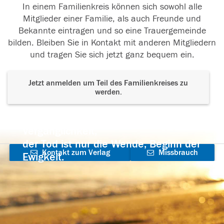
In einem Familienkreis können sich sowohl alle
Mitglieder einer Familie, als auch Freunde und
Bekannte eintragen und so eine Trauergemeinde
bilden. Bleiben Sie in Kontakt mit anderen Mitgliedern
und tragen Sie sich jetzt ganz bequem ein.
Jetzt anmelden um Teil des Familienkreises zu
werden.
Der Tod ist nicht das Ende, nicht die
Vergänglichkeit,
der Tod ist nur die Wende, Beginn der
Kontakt zum Verlag
Missbrauch
Ewigkeit.
aufnehmen
melden