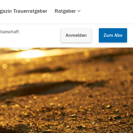
gazin Trauerratgeber
Ratgeber
barschaft
Anmelden
Zum
Abo