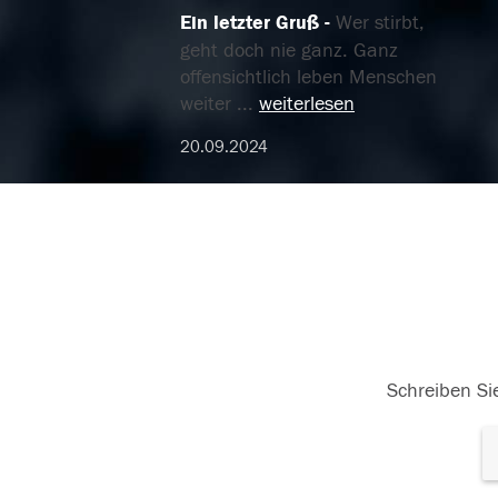
Ein letzter Gruß
Wer stirbt,
geht doch nie ganz. Ganz
offensichtlich leben Menschen
weiter
...
weiterlesen
20.09.2024
Schreiben Sie