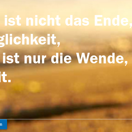
 ist nicht das Ende,
lichkeit,
 ist nur die Wende,
t.
en