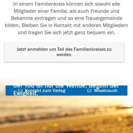
In einem Familienkreis können sich sowohl alle
Mitglieder einer Familie, als auch Freunde und
Bekannte eintragen und so eine Trauergemeinde
bilden. Bleiben Sie in Kontakt mit anderen Mitgliedern
und tragen Sie sich jetzt ganz bequem ein.
Jetzt anmelden um Teil des Familienkreises zu
werden.
Der Tod ist nicht das Ende, nicht die
Vergänglichkeit,
der Tod ist nur die Wende, Beginn der
Kontakt zum Verlag
Missbrauch
Ewigkeit.
aufnehmen
melden