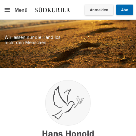
Menü
Anmelden
Abo
Wir lassen nur die Hand los,
nicht den Menschen.
Hans Honold