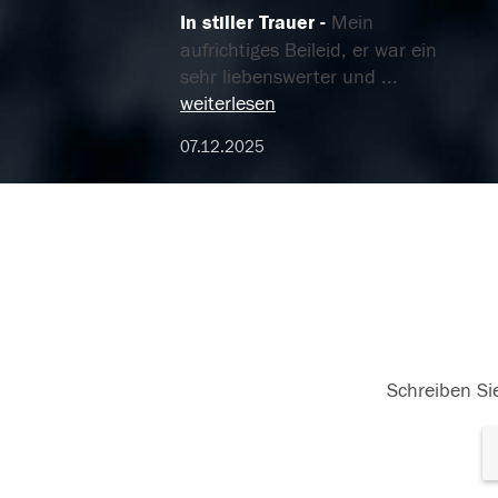
In stiller Trauer
Mein
aufrichtiges Beileid, er war ein
sehr liebenswerter und
...
weiterlesen
07.12.2025
Schreiben Sie