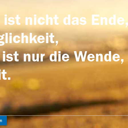
 ist nicht das Ende,
lichkeit,
 ist nur die Wende,
t.
en