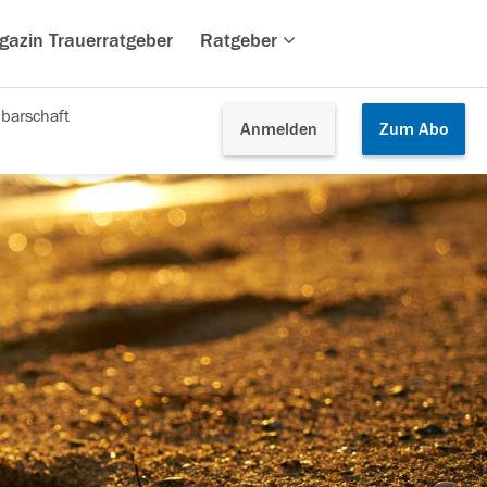
gazin Trauerratgeber
Ratgeber
barschaft
Anmelden
Zum
Abo