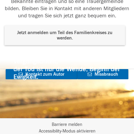
Bekannte eintragen und so eine Trauergemeinde
bilden. Bleiben Sie in Kontakt mit anderen Mitgliedern
und tragen Sie sich jetzt ganz bequem ein.
Jetzt anmelden um Teil des Familienkreises zu
werden.
Der Tod ist nicht das Ende, nicht die
Vergänglichkeit,
der Tod ist nur die Wende, Beginn der
Kontakt zum Autor
Missbrauch
Ewigkeit.
aufnehmen
melden
Barriere melden
I
Accessibility-Modus aktivieren