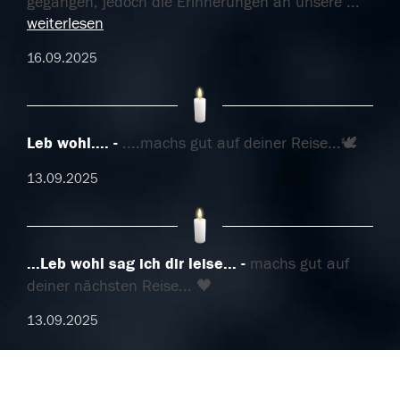
gegangen, jedoch die Erinnerungen an unsere
...
weiterlesen
16.09.2025
Leb wohl....
....machs gut auf deiner Reise...🕊
13.09.2025
...Leb wohl sag ich dir leise...
machs gut auf
deiner nächsten Reise... 🖤
13.09.2025