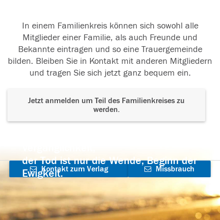
In einem Familienkreis können sich sowohl alle
Mitglieder einer Familie, als auch Freunde und
Bekannte eintragen und so eine Trauergemeinde
bilden. Bleiben Sie in Kontakt mit anderen Mitgliedern
und tragen Sie sich jetzt ganz bequem ein.
Jetzt anmelden um Teil des Familienkreises zu
werden.
Der Tod ist nicht das Ende, nicht die
Vergänglichkeit,
der Tod ist nur die Wende, Beginn der
Kontakt zum Verlag
Missbrauch
Ewigkeit.
aufnehmen
melden