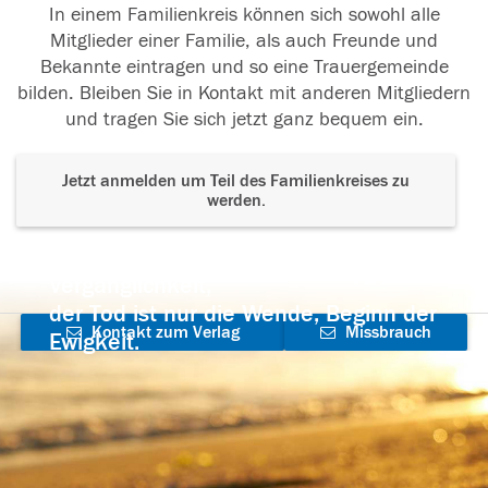
In einem Familienkreis können sich sowohl alle
Mitglieder einer Familie, als auch Freunde und
Bekannte eintragen und so eine Trauergemeinde
bilden. Bleiben Sie in Kontakt mit anderen Mitgliedern
und tragen Sie sich jetzt ganz bequem ein.
Jetzt anmelden um Teil des Familienkreises zu
werden.
Der Tod ist nicht das Ende, nicht die
Vergänglichkeit,
der Tod ist nur die Wende, Beginn der
Kontakt zum Verlag
Missbrauch
Ewigkeit.
aufnehmen
melden