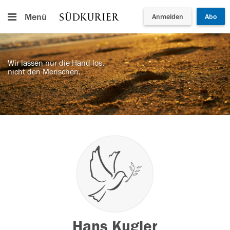
Menü
Anmelden
Abo
Wir lassen nur die Hand los,
nicht den Menschen.
Hans Kugler