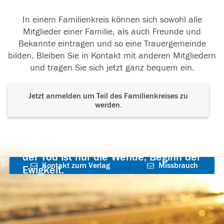
In einem Familienkreis können sich sowohl alle
Mitglieder einer Familie, als auch Freunde und
Bekannte eintragen und so eine Trauergemeinde
bilden. Bleiben Sie in Kontakt mit anderen Mitgliedern
und tragen Sie sich jetzt ganz bequem ein.
Jetzt anmelden um Teil des Familienkreises zu
werden.
Der Tod ist nicht das Ende, nicht die
Vergänglichkeit,
der Tod ist nur die Wende, Beginn der
Kontakt zum Verlag
Missbrauch
Ewigkeit.
aufnehmen
melden