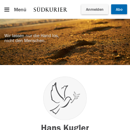
Menü
Anmelden
Abo
Wir lassen nur die Hand los,
nicht den Menschen.
Hans Kugler