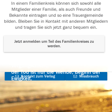
In einem Familienkreis können sich sowohl alle
Mitglieder einer Familie, als auch Freunde und
Bekannte eintragen und so eine Trauergemeinde
bilden. Bleiben Sie in Kontakt mit anderen Mitgliedern
und tragen Sie sich jetzt ganz bequem ein.
Jetzt anmelden um Teil des Familienkreises zu
werden.
Der Tod ist nicht das Ende, nicht die
Vergänglichkeit,
der Tod ist nur die Wende, Beginn der
Kontakt zum Verlag
Missbrauch
Ewigkeit.
aufnehmen
melden