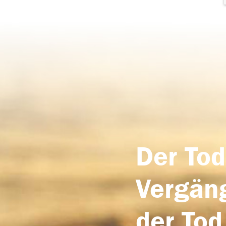
Der Tod
Vergäng
der Tod