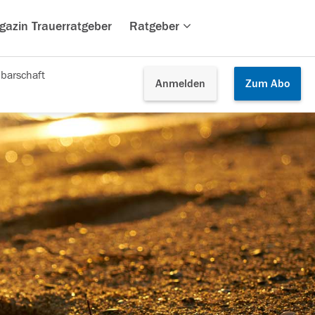
gazin Trauerratgeber
Ratgeber
barschaft
Anmelden
Zum
Abo