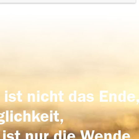
 ist nicht das Ende,
lichkeit,
 ist nur die Wende,