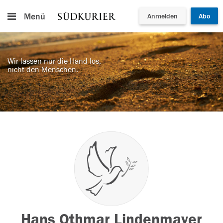
Menü
Anmelden
Abo
Wir lassen nur die Hand los,
nicht den Menschen.
Hans Othmar Lindenmayer