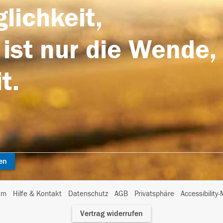
lichkeit,
 ist nur die Wende,
t.
en
I
um
Hilfe & Kontakt
Datenschutz
AGB
Privatsphäre
Accessibility
m
Vertrag widerrufen
A