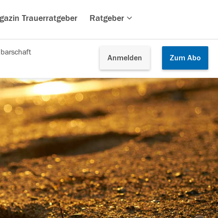
gazin Trauerratgeber
Ratgeber
barschaft
Anmelden
Zum
Abo