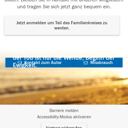
und tragen Sie sich jetzt ganz bequem ein.
Jetzt anmelden um Teil des Familienkreises zu
werden.
Der Tod ist nicht das Ende, nicht die
Vergänglichkeit,
der Tod ist nur die Wende, Beginn der
Kontakt zum Autor
Missbrauch
Ewigkeit.
aufnehmen
melden
Barriere melden
I
Accessibility-Modus aktivieren
m