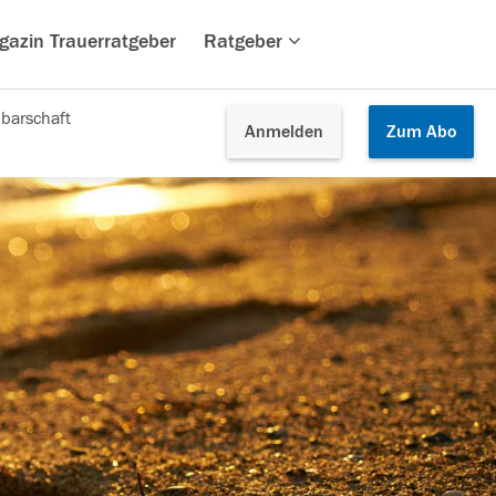
gazin Trauerratgeber
Ratgeber
barschaft
Anmelden
Zum
Abo