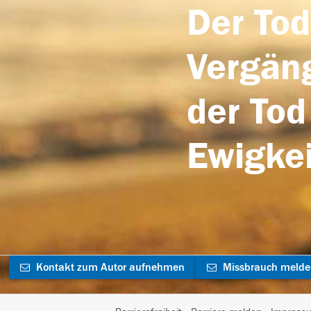
Der Tod
Vergäng
der Tod
Ewigkei
Kontakt zum Autor aufnehmen
Missbrauch meld