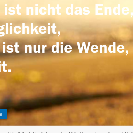
 ist nicht das Ende,
lichkeit,
 ist nur die Wende,
t.
en