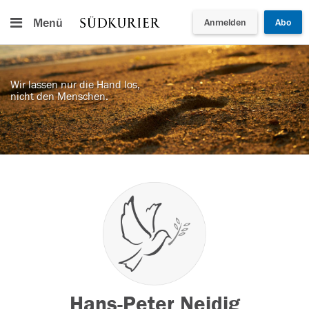
Menü
Anmelden
Abo
Wir lassen nur die Hand los,
nicht den Menschen.
Hans-Peter Neidig