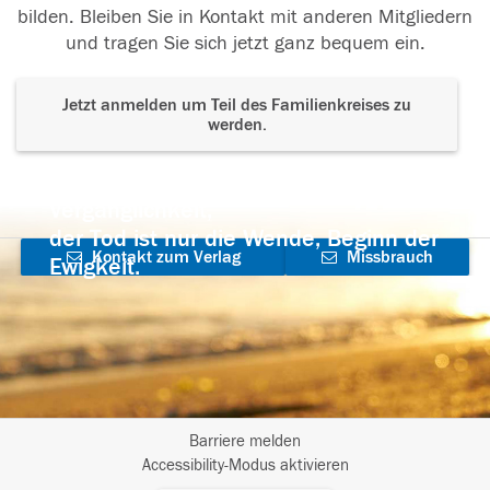
bilden. Bleiben Sie in Kontakt mit anderen Mitgliedern
und tragen Sie sich jetzt ganz bequem ein.
Jetzt anmelden um Teil des Familienkreises zu
werden.
Der Tod ist nicht das Ende, nicht die
Vergänglichkeit,
der Tod ist nur die Wende, Beginn der
Kontakt zum Verlag
Missbrauch
Ewigkeit.
aufnehmen
melden
Barriere melden
I
Accessibility-Modus aktivieren