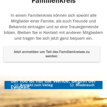
Familienkreis
In einem Familienkreis können sich sowohl alle
Mitglieder einer Familie, als auch Freunde und
Bekannte eintragen und so eine Trauergemeinde
bilden. Bleiben Sie in Kontakt mit anderen Mitgliedern
und tragen Sie sich jetzt ganz bequem ein.
Jetzt anmelden um Teil des Familienkreises zu
werden.
Der Tod ist nicht das Ende, nicht die
Vergänglichkeit,
der Tod ist nur die Wende, Beginn der
Kontakt zum Verlag
Missbrauch
Ewigkeit.
aufnehmen
melden