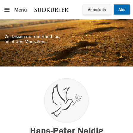
Menü
Anmelden
Abo
Wir lassen nur die Hand los,
nicht den Menschen.
Hans-Peter Neidig