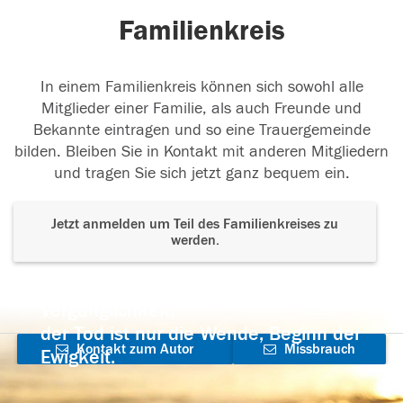
Familienkreis
In einem Familienkreis können sich sowohl alle
Mitglieder einer Familie, als auch Freunde und
Bekannte eintragen und so eine Trauergemeinde
bilden. Bleiben Sie in Kontakt mit anderen Mitgliedern
und tragen Sie sich jetzt ganz bequem ein.
Jetzt anmelden um Teil des Familienkreises zu
werden.
Der Tod ist nicht das Ende, nicht die
Vergänglichkeit,
der Tod ist nur die Wende, Beginn der
Kontakt zum Autor
Missbrauch
Ewigkeit.
aufnehmen
melden