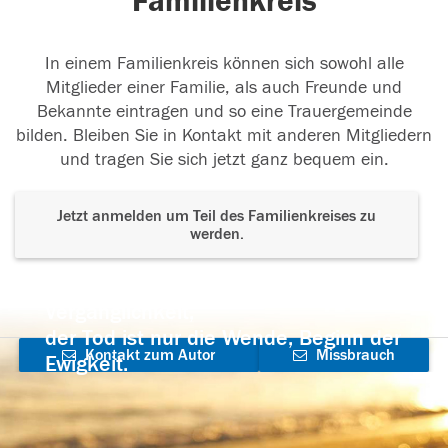
Familienkreis
In einem Familienkreis können sich sowohl alle
Mitglieder einer Familie, als auch Freunde und
Bekannte eintragen und so eine Trauergemeinde
bilden. Bleiben Sie in Kontakt mit anderen Mitgliedern
und tragen Sie sich jetzt ganz bequem ein.
Jetzt anmelden um Teil des Familienkreises zu
werden.
Der Tod ist nicht das Ende, nicht die
Vergänglichkeit,
der Tod ist nur die Wende, Beginn der
Kontakt zum Autor
Missbrauch
Ewigkeit.
aufnehmen
melden