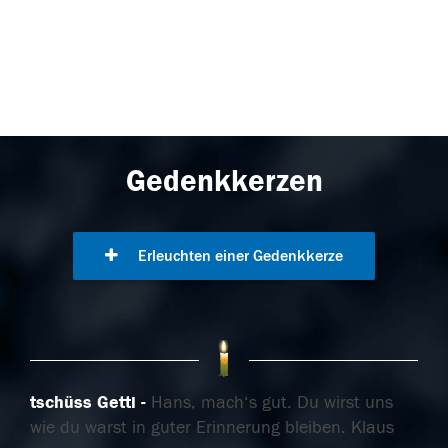
Gedenkkerzen
Erleuchten einer Gedenkkerze
tschüss Getti
Hans, mach‘s gut. Du wirst uns
wie du warst in guter Erinnerung bleiben. Klaus