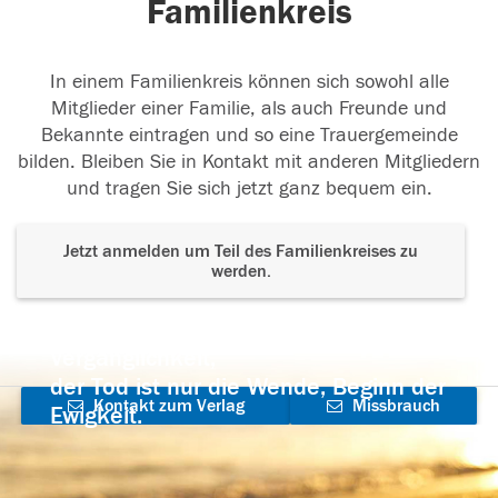
Familienkreis
In einem Familienkreis können sich sowohl alle
Mitglieder einer Familie, als auch Freunde und
Bekannte eintragen und so eine Trauergemeinde
bilden. Bleiben Sie in Kontakt mit anderen Mitgliedern
und tragen Sie sich jetzt ganz bequem ein.
Jetzt anmelden um Teil des Familienkreises zu
werden.
Der Tod ist nicht das Ende, nicht die
Vergänglichkeit,
der Tod ist nur die Wende, Beginn der
Kontakt zum Verlag
Missbrauch
Ewigkeit.
aufnehmen
melden