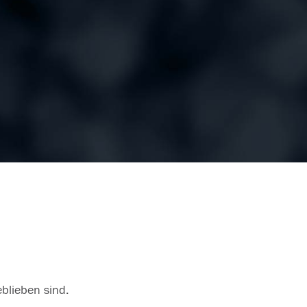
eblieben sind.