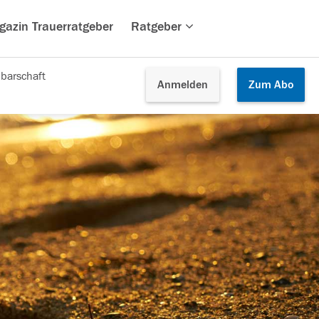
gazin Trauerratgeber
Ratgeber
barschaft
Anmelden
Zum
Abo