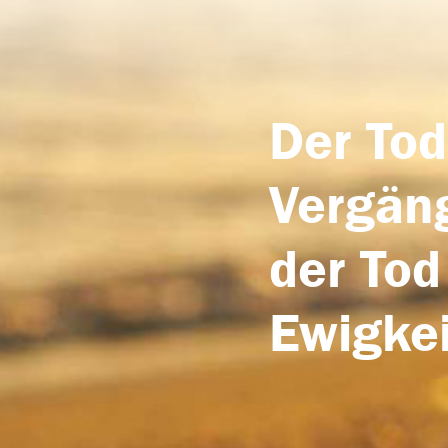
Der Tod
Vergäng
der Tod
Ewigkei