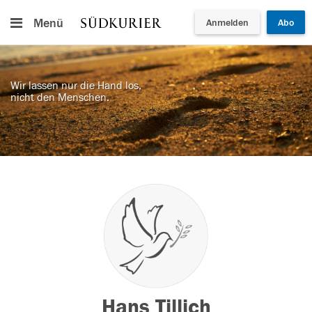
Menü
Anmelden
Abo
Wir lassen nur die Hand los,
nicht den Menschen.
Hans Tillich