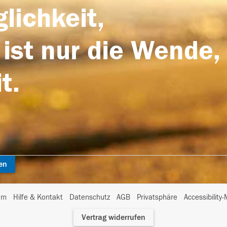
lichkeit,
 ist nur die Wende,
t.
en
I
um
Hilfe & Kontakt
Datenschutz
AGB
Privatsphäre
Accessibility
m
Vertrag widerrufen
A