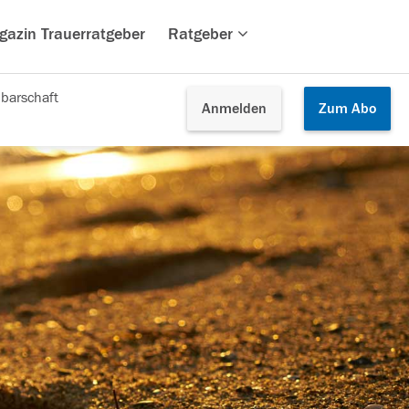
gazin Trauerratgeber
Ratgeber
barschaft
Anmelden
Zum
Abo