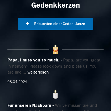
Gedenkkerzen
Erleuchten einer Gedenkkerze
Papa, I miss you so much.
Papa, are you great
in heaven? Please look down and bless us. You
are like
...
weiterlesen
08.04.2024
Für unseren Nachbarn
Wir vermissen Sie und