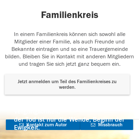
Familienkreis
In einem Familienkreis können sich sowohl alle
Mitglieder einer Familie, als auch Freunde und
Bekannte eintragen und so eine Trauergemeinde
bilden. Bleiben Sie in Kontakt mit anderen Mitgliedern
und tragen Sie sich jetzt ganz bequem ein.
Jetzt anmelden um Teil des Familienkreises zu
werden.
Der Tod ist nicht das Ende, nicht die
Vergänglichkeit,
der Tod ist nur die Wende, Beginn der
Kontakt zum Autor
Missbrauch
Ewigkeit.
aufnehmen
melden