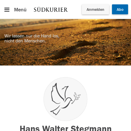
Menü
Anmelden
Abo
Wir lassen nur die Hand los,
nicht den Menschen.
Hans Walter Stegmann