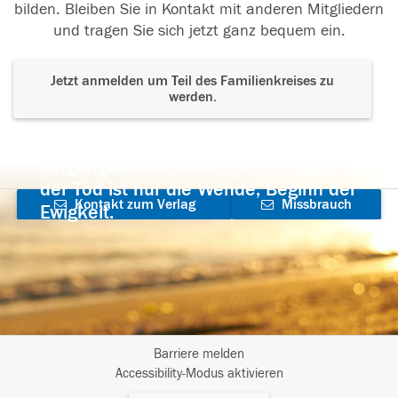
bilden. Bleiben Sie in Kontakt mit anderen Mitgliedern
und tragen Sie sich jetzt ganz bequem ein.
Jetzt anmelden um Teil des Familienkreises zu
werden.
Der Tod ist nicht das Ende, nicht die
Vergänglichkeit,
der Tod ist nur die Wende, Beginn der
Kontakt zum Verlag
Missbrauch
Ewigkeit.
aufnehmen
melden
Barriere melden
I
Accessibility-Modus aktivieren