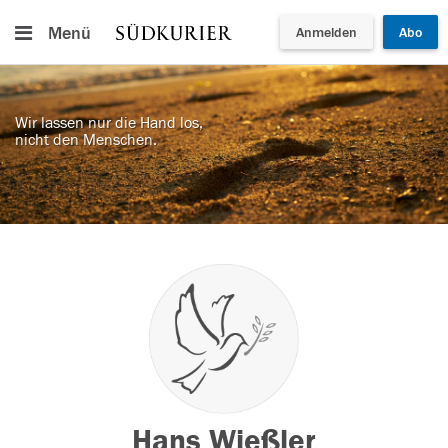
Menü
Anmelden
Abo
Wir lassen nur die Hand los,
nicht den Menschen.
Hans Wießler